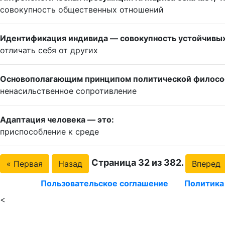
совокупность общественных отношений
Идентификация индивида — совокупность устойчивых 
отличать себя от других
Основополагающим принципом политической философ
ненасильственное сопротивление
Адаптация человека — это:
приспособление к среде
Страница 32 из 382.
« Первая
Назад
Вперед
Пользовательское соглашение
Политика
<