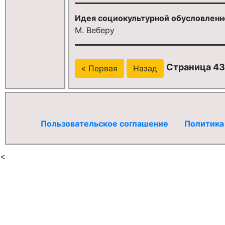
Идея социокультурной обусловленн
М. Веберу
Страница 43
« Первая
Назад
Пользовательское соглашение
Политика
<