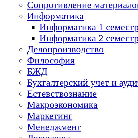
Сопротивление материалов
Информатика
Информатика 1 семест
Информатика 2 семест
Делопроизводство
Философия
БЖД
Бухгалтерский учет и ауди
Естевствознание
Макроэкономика
Маркетинг
Менеджмент
Логистика