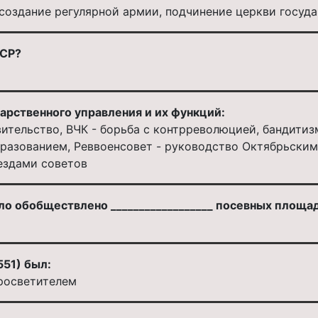
оздание регулярной армии, подчинение церкви госуда
ССР?
арственного управления и их функций:
ительство, ВЧК - борьба с контрреволюцией, бандитиз
бразованием, Реввоенсовет - руководство Октябрьски
ездами советов
ло обобществлено __________________ посевных площа
551) был:
просветителем