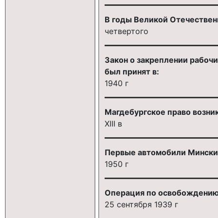
В годы Великой Отечественн
четвертого
Закон о закреплении рабоч
был принят в:
1940 г
Магдебургское право возник
XIII в
Первые автомобили Минский
1950 г
Операция по освобождению
25 сентября 1939 г