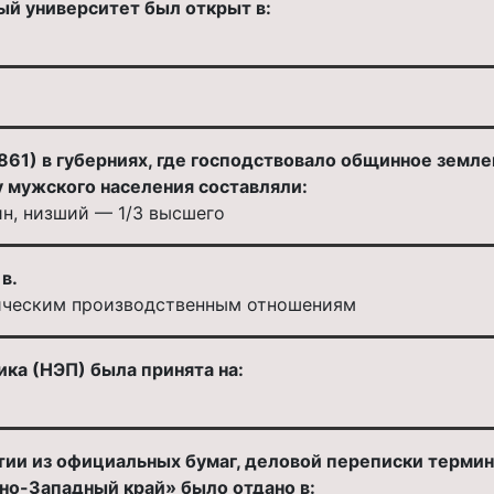
ый университет был открыт в:
1861) в губерниях, где господствовало общинное зем
у мужского населения составляли:
ин, низший — 1/3 высшего
в.
ическим производственным отношениям
ка (НЭП) была принята на:
тии из официальных бумаг, деловой переписки термин
но-Западный край» было отдано в: