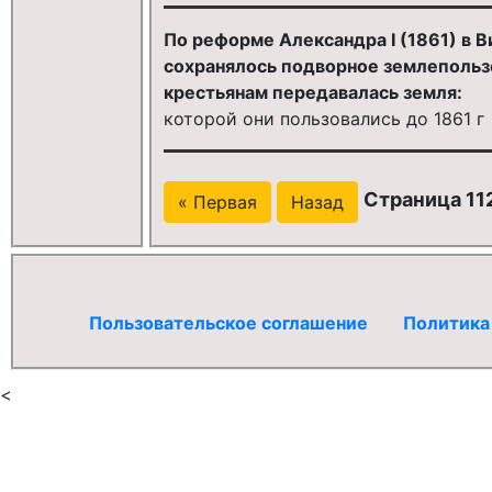
По реформе Александра I (1861) в В
сохранялось подворное землепольз
крестьянам передавалась земля:
которой они пользовались до 1861 г
Страница 112
« Первая
Назад
Пользовательское соглашение
Политика
<