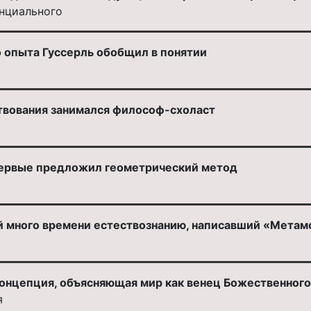
нциального
о опыта Гуссерль обобщил в понятии
твования занимался философ-схоласт
первые предложил геометрический метод
й много времени естествознанию, написавший «Метамо
онцепция, объясняющая мир как венец Божественного 
я