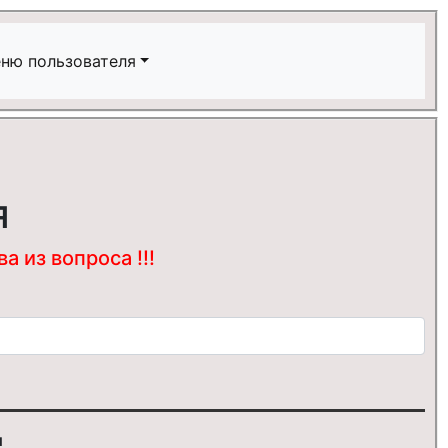
ню пользователя
я
 из вопроса !!!
и