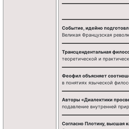
Событие, идейно подготов
Великая Французская револю
Трансцендентальная филосо
теоретической и практичес
Феофил объясняет соотнош
в понятиях языческой фило
Авторы «Диалектики просве
подавление внутренней при
Согласно Плотину, высшая ка