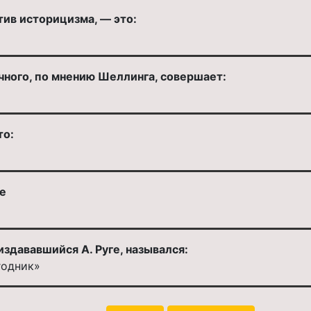
ив историцизма, — это:
чного, по мнению Шеллинга, совершает:
то:
е
здававшийся А. Руге, назывался:
годник»