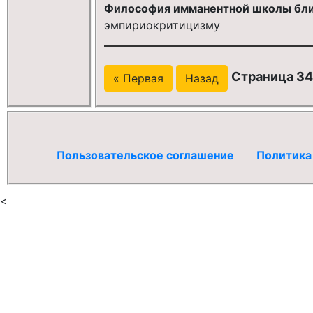
Философия имманентной школы бли
эмпириокритицизму
Страница 346
« Первая
Назад
Пользовательское соглашение
Политика
<