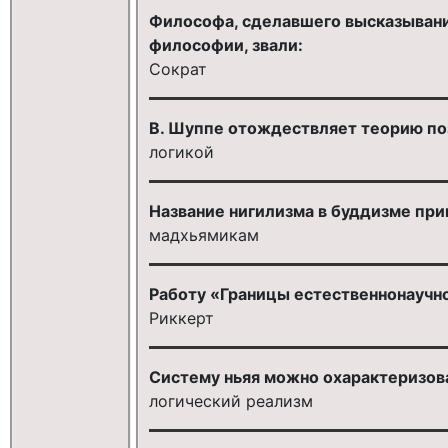
Философа, сделавшего высказывани
философии, звали:
Сократ
В. Шуппе отождествляет теорию поз
логикой
Название нигилизма в буддизме пр
мадхьямикам
Работу «Границы естественнонаучно
Риккерт
Систему ньяя можно охарактеризова
логический реализм