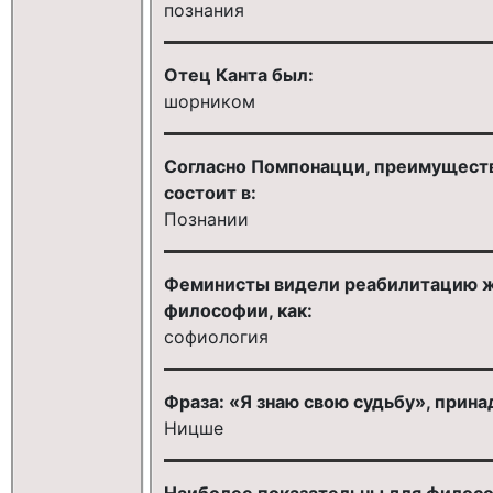
познания
Отец Канта был:
шорником
Согласно Помпонацци, преимущест
состоит в:
Познании
Феминисты видели реабилитацию же
философии, как:
софиология
Фраза: «Я знаю свою судьбу», прин
Ницше
Наиболее показательны для филосо