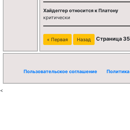
Хайдеггер относится к Платону
критически
Страница 357
« Первая
Назад
Пользовательское соглашение
Политика
<