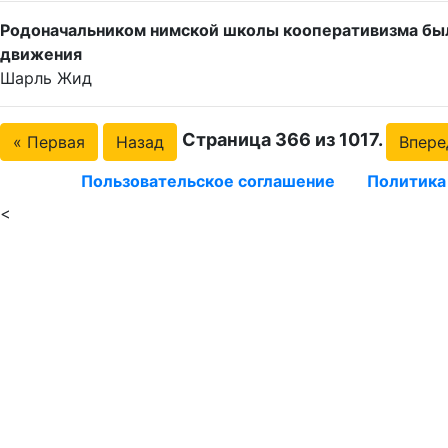
Родоначальником нимской школы кооперативизма был
движения
Шарль Жид
Страница 366 из 1017.
« Первая
Назад
Впере
Пользовательское соглашение
Политика
<