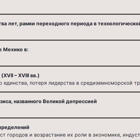
ва лет, рамки переходного периода в технологическо
е Мехико в:
VII – XVIII вв.)
о единства, потеря лидерства в средиземноморской т
зиса, названного Великой депрессией
определений
ст городов и возрастание их роли в экономике, инду