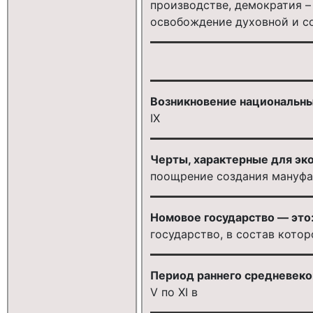
производстве, демократия –
освобождение духовной и с
Возникновение национальных
IX
Черты, характерные для эк
поощрение создания мануфа
Номовое государство — это
государство, в состав кото
Период раннего средневеко
V по XI в