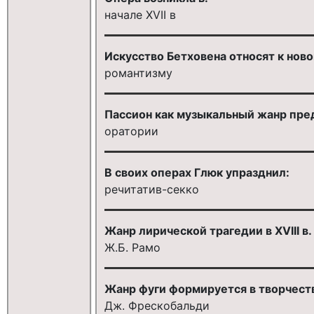
начале XVII в
Искусство Бетховена относят к но
романтизму
Пассион как музыкальный жанр пре
оратории
В своих операх Глюк упразднил:
речитатив-секко
Жанр лирической трагедии в XVIII в
Ж.Б. Рамо
Жанр фуги формируется в творчест
Дж. Фрескобальди