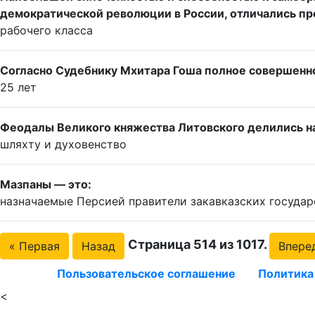
демократической революции в России, отличались п
рабочего класса
Согласно Судебнику Мхитара Гоша полное совершенно
25 лет
Феодалы Великого княжества Литовского делились на
шляхту и духовенство
Мазпаны — это:
назначаемые Персией правители закавказских государс
Страница 514 из 1017.
« Первая
Назад
Впере
Пользовательское соглашение
Политика
<