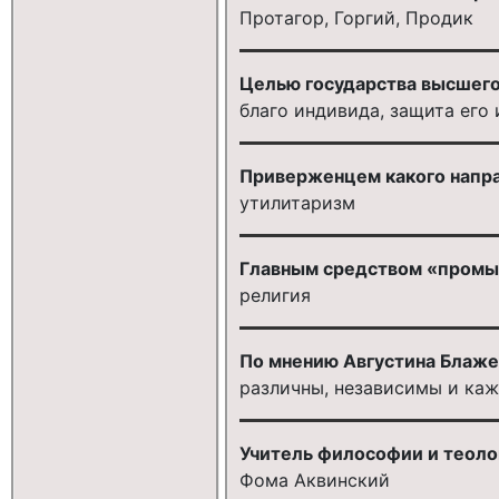
Протагор, Горгий, Продик
Целью государства высшего 
благо индивида, защита его
Приверженцем какого направ
утилитаризм
Главным средством «промыв
религия
По мнению Августина Блажен
различны, независимы и ка
Учитель философии и теоло
Фома Аквинский