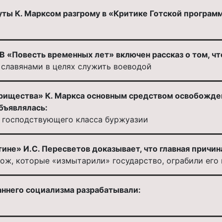
уты К. Марксом разгрому в «Критике Готской програм
 «Повесть временных лет» включен рассказ о том, чт
славянами в целях служить воеводой
рищества» К. Маркса основным средством освобождени
бъявлялась:
в господствующего класса буржуазии
тине» И.С. Пересветов доказывает, что главная причин
ж, которые «измытарили» государство, ограбили его ка
ннего социализма разрабатывали: