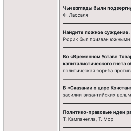
Чьи взгляды были подвергн
Ф. Лассаля
Найдите ложное суждение. В
Рюрик был призван южными 
Во «Временном Уставе Това
капиталистического гнета о
политическая борьба проти
В «Сказании о царе Констан
засилии византийских вельмо
Политико-правовые идеи ра
Т. Кампанелла, Т. Мор