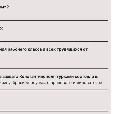
мы»?
о:
я рабочего класса и всех трудящихся от
а захвата Константинополя турками состояла в:
зну, брали «посулы... с правового и виноватого»