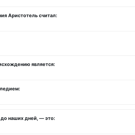
ия Аристотель считал:
оисхождению является:
следием:
до наших дней, — это: