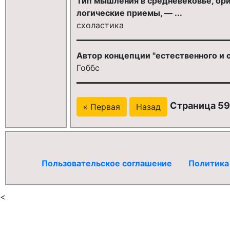
Тип мышления в средневековье, ор
логические приемы, — ...
схоластика
Автор концепции "естественного и 
Гоббс
Страница 595
« Первая
Назад
Пользовательское соглашение
Политика
<