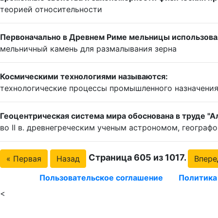
теорией относительности
Первоначально в Древнем Риме мельницы использова
мельничный камень для размалывания зерна
Космическими технологиями называются:
технологические процессы промышленного назначения
Геоцентрическая система мира обоснована в труде "А
во II в. древнегреческим ученым астрономом, геогра
Страница 605 из 1017.
« Первая
Назад
Впере
Пользовательское соглашение
Политика
<