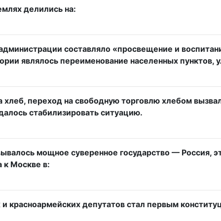
емлях делились на:
администрации составляло «просвещение и воспитани
итории являлось переименование населенных пунктов, 
на хлеб, переход на свободную торговлю хлебом вызва
удалось стабилизировать ситуацию.
вывалось мощное суверенное государство — Россия, э
 к Москве в:
х и красноармейских депутатов стал первым конституц