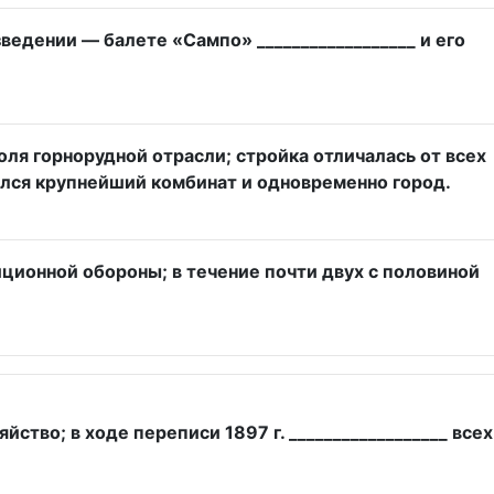
дении — балете «Сампо» __________________ и его
оля горнорудной отрасли; стройка отличалась от всех
ялся крупнейший комбинат и одновременно город.
иционной обороны; в течение почти двух с половиной
во; в ходе переписи 1897 г. __________________ всех