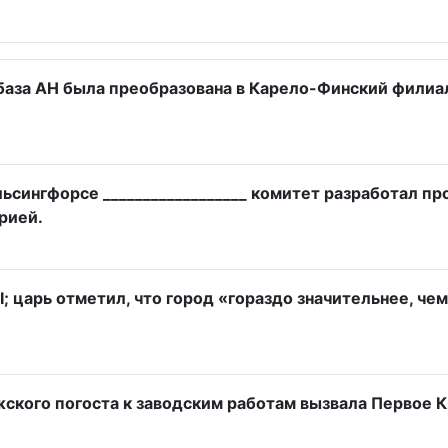
база АН была преобразована в Карело-Финский филиал 
ельсингфорсе __________________ комитет разработал 
рией.
I; царь отметил, что город «гораздо значительнее, че
жского погоста к заводским работам вызвала Первое 