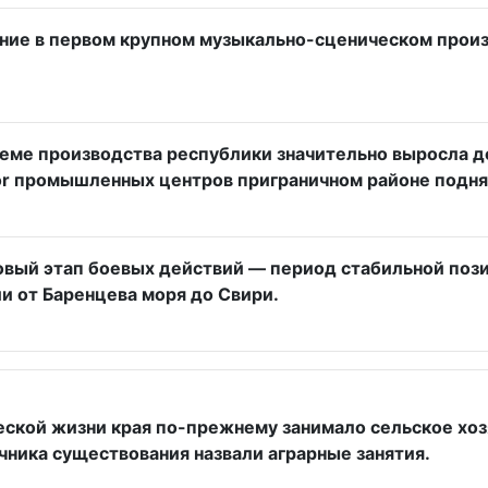
ие в первом крупном музыкально-сценическом произве
объеме производства республики значительно выросла д
м or промышленных центров приграничном районе подн
 новый этап боевых действий — период стабильной поз
и от Баренцева моря до Свири.
ой жизни края по-прежнему занимало сельское хозяйст
чника существования назвали аграрные занятия.