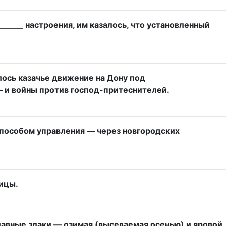
_____ настроения, им казалось, что установленный
лось казачье движение на Дону под
 — и войны против господ-притеснителей.
способом управления — через новгородских
ницы.
главные злаки — озимая (высеваемая осенью) и яровой