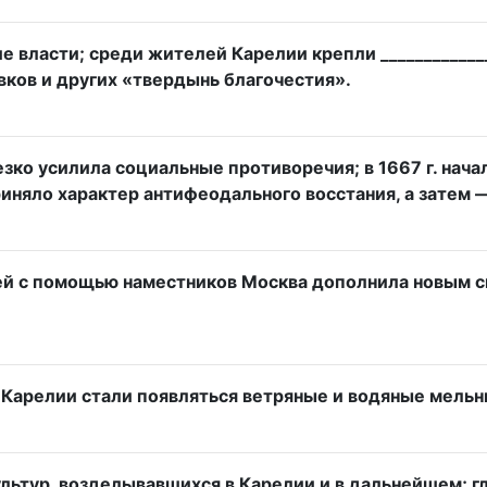
е власти; среди жителей Карелии крепли _____________
ков и других «твердынь благочестия».
зко усилила социальные противоречия; в 1667 г. нача
 приняло характер антифеодального восстания, а затем
лей с помощью наместников Москва дополнила новым 
ей Карелии стали появляться ветряные и водяные мель
культур, возделывавшихся в Карелии и в дальнейшем; 