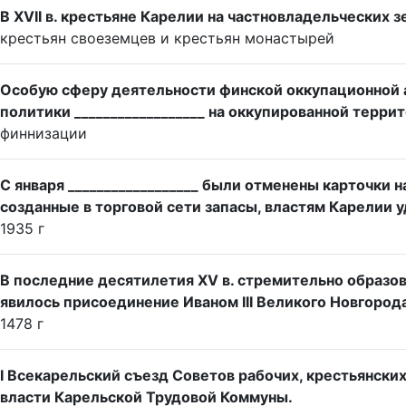
В XVII в. крестьяне Карелии на частновладельческих з
крестьян своеземцев и крестьян монастырей
Особую сферу деятельности финской оккупационной 
политики __________________ на оккупированной терр
финнизации
С января __________________ были отменены карточки 
созданные в торговой сети запасы, властям Карелии 
1935 г
В последние десятилетия XV в. стремительно образо
явилось присоединение Иваном III Великого Новгорода
1478 г
I Всекарельский съезд Советов рабочих, крестьянски
власти Карельской Трудовой Коммуны.