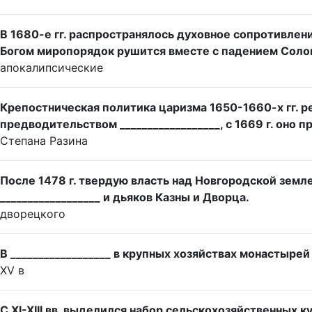
В 1680-е гг. распространялось духовное сопротивлени
Богом миропорядок рушится вместе с падением Солов
апокалипсические
Крепостническая политика царизма 1650-1660-х гг. ре
предводительством __________________, с 1669 г. оно
Степана Разина
После 1478 г. твердую власть над Новгородской зем
__________________ и дьяков Казны и Дворца.
дворецкого
В __________________ в крупных хозяйствах монастыр
XV в
С XI-XIII вв. выделился набор сельскохозяйственных 