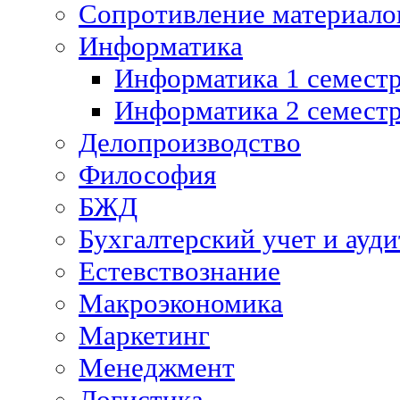
Сопротивление материалов
Информатика
Информатика 1 семест
Информатика 2 семест
Делопроизводство
Философия
БЖД
Бухгалтерский учет и ауди
Естевствознание
Макроэкономика
Маркетинг
Менеджмент
Логистика