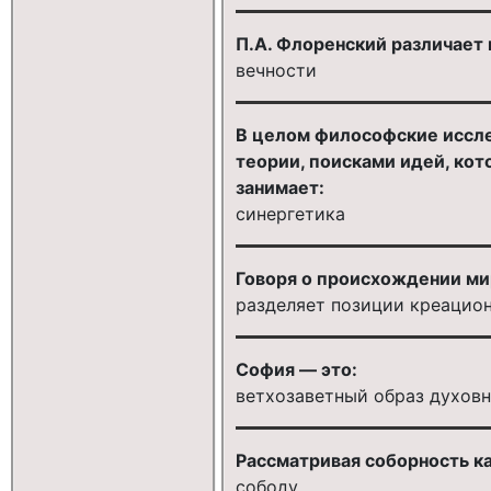
П.А. Флоренский различает 
вечности
В целом философские иссле
теории, поисками идей, кот
занимает:
синергетика
Говоря о происхождении мир
разделяет позиции креацио
София — это:
ветхозаветный образ духовн
Рассматривая соборность ка
сободу