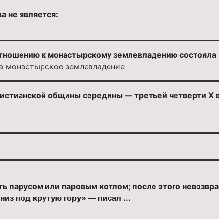
а не является:
тношению к монастырскому землевладению состояла в
на монастырское землевладение
истианской общины середины — третьей четверти X в
ть парусом или паровым котлом; после этого невозвр
из под крутую гору» — писал ...