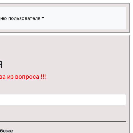
ню пользователя
я
 из вопроса !!!
убеже