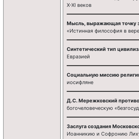
X-XI веков
Мысль, выражающая точку зр
«Истинная философия в вере
Синтетический тип цивили
Евразией
Социальную миссию религии
иосифляне
Д.С. Мережковский против
богочеловеческую «безгосу
Заслуга создания Московск
Иоанникию и Софронию Лих