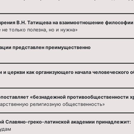
ения В.Н. Татищева на взаимоотношение философии и р
 не только полезна, но и нужна»
зации представлен преимущественно
 и церкви как организующего начала человеческого 
опоставляет «безнадежной противообщественности х
дарственную религиозную общественность»
ой Славяно-греко-латинской академии принадлежит:
удам