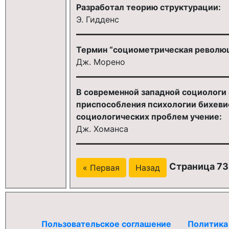
Разработал теорию структурации:
Э. Гидденс
Термин “социометрическая революци
Дж. Морено
В современной западной социологи 
приспособления психологии бихеви
социологических проблем учение:
Дж. Хоманса
Страница 730
« Первая
Назад
Пользовательское соглашение
Политика