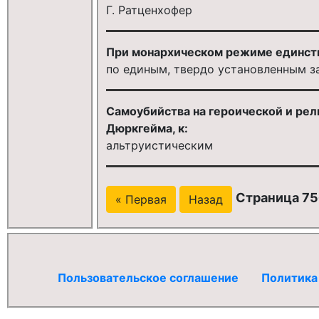
Г. Ратценхофер
При монархическом режиме единстве
по единым, твердо установленным з
Самоубийства на героической и рел
Дюркгейма, к:
альтруистическим
Страница 756
« Первая
Назад
Пользовательское соглашение
Политика