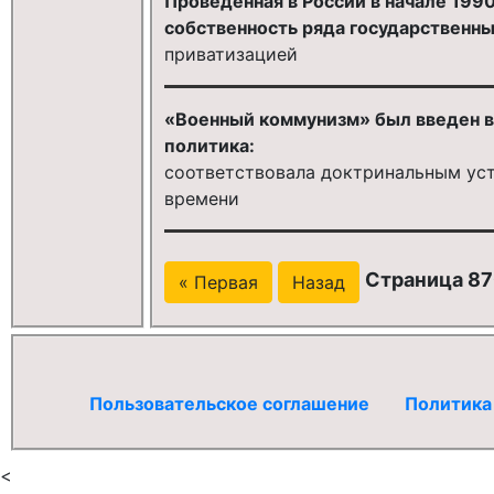
Проведенная в России в начале 199
собственность ряда государственны
приватизацией
«Военный коммунизм» был введен в 
политика:
соответствовала доктринальным ус
времени
Страница 870
« Первая
Назад
Пользовательское соглашение
Политика
<