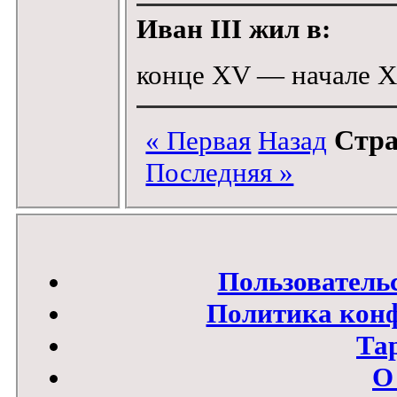
Иван III жил в:
конце XV — начале X
Стра
« Первая
Назад
Последняя »
Пользователь
Политика кон
Та
О