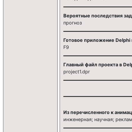
Вероятные последствия за
прогноз
Готовое приложение Delphi
F9
Главный файл проекта в Del
project1.dpr
Из перечисленного к анима
инженерная; научная; рекла