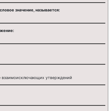
ловое значение, называется:
ожение:
ие взаимоисключающих утверждений