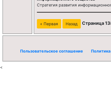
Стратегия развития информационног
Страница 13
« Первая
Назад
Пользовательское соглашение
Политика
<