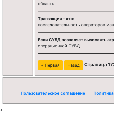
область
Транзакция – это:
последовательность операторов ма
Если СУБД позволяет вычислять агр
операционной СУБД
Страница 172
« Первая
Назад
Пользовательское соглашение
Политика
<