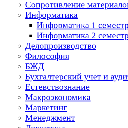
Сопротивление материалов
Информатика
Информатика 1 семест
Информатика 2 семест
Делопроизводство
Философия
БЖД
Бухгалтерский учет и ауди
Естевствознание
Макроэкономика
Маркетинг
Менеджмент
Логистика