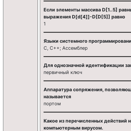
Если элементы массива D[1..5] равны
выражения D[d[4]]-D[D[5]] равно
1
Языки системного программирован
С, С++; Ассемблер
Для однозначной идентификации зап
первичный ключ
Аппаратура сопряжения, позволяющ
называется
портом
Какое из перечисленных действий н
компьютерным вирусом.