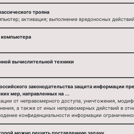
лассического трояна
мпьютер; активация; выполнение вредоносных действи
м компьютера
нной вычислительной техники
российского законодательства защита информации пре
их мер, направленных на ...
ации от неправомерного доступа, уничтожения, модиф
нения, а также от иных неправомерных действий в от
людение конфиденциальности информации ограниченно
торой можно решить поставленную задачу