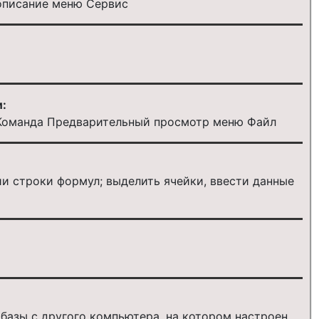
описание меню Сервис
:
 Команда Предварительный просмотр меню Файл
ии строки формул; выделить ячейки, ввести данные
.
базы с другого компьютера, на котором настроен