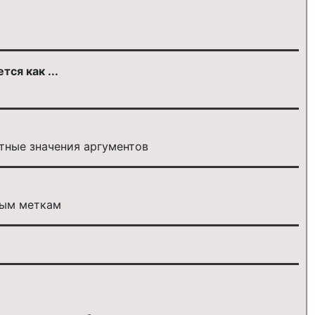
ся как ...
тные значения аргументов
ным меткам