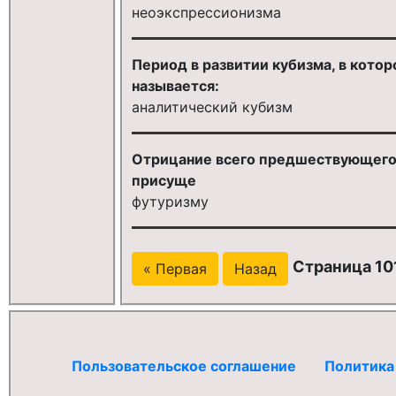
неоэкспрессионизма
Период в развитии кубизма, в кото
называется:
аналитический кубизм
Отрицание всего предшествующего 
присуще
футуризму
Страница 101
« Первая
Назад
Пользовательское соглашение
Политика