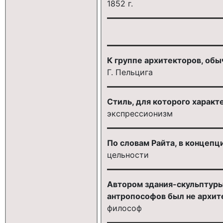
1852 г.
К группе архитекторов, об
Г. Пельцига
Стиль, для которого харак
экспрессионизм
По словам Райта, в концеп
цельности
Автором здания-скульптуры
антропософов был не архите
философ