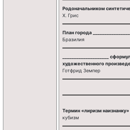
Родоначальником синтетиче
Х. Грис
План города _______________
Бразилия
____________________ сформ
художественного произведе
Готфрид Земпер
Термин «лиризм наизнанку» 
кубизм