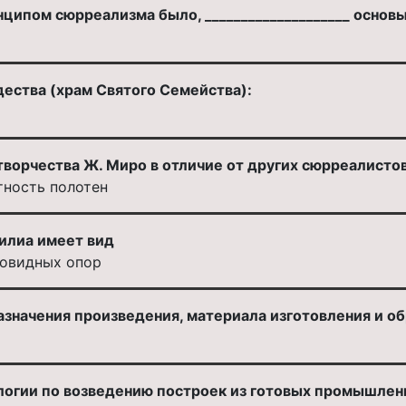
ципом сюрреализма было, ____________________ основ
ества (храм Святого Семейства):
ворчества Ж. Миро в отличие от других сюрреалистов
тность полотен
илиа имеет вид
товидных опор
азначения произведения, материала изготовления и о
огии по возведению построек из готовых промышлен