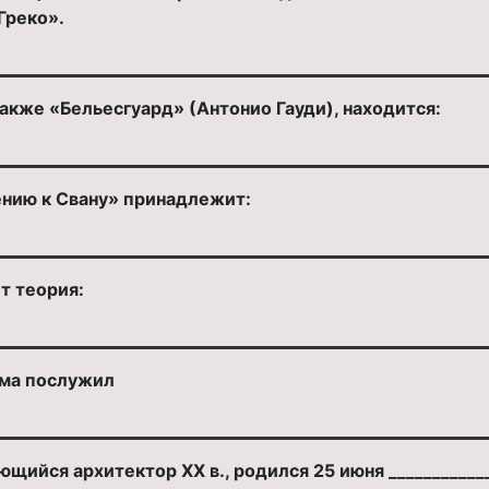
Греко».
акже «Бельесгуард» (Антонио Гауди), находится:
нию к Свану» принадлежит:
т теория:
зма послужил
ющийся архитектор XX в., родился 25 июня ___________