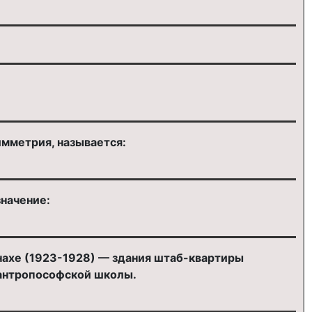
мметрия, называется:
значение:
нахе (1923-1928) — здания штаб-квартиры
ь антропософской школы.