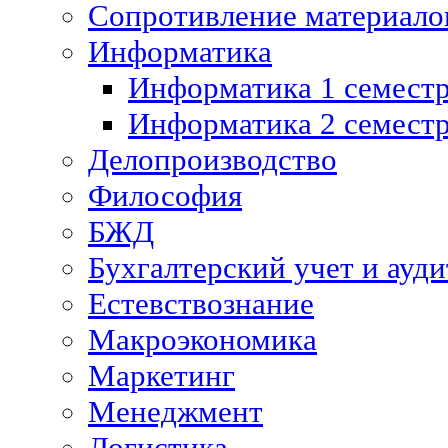
Сопротивление материалов
Информатика
Информатика 1 семест
Информатика 2 семест
Делопроизводство
Философия
БЖД
Бухгалтерский учет и ауди
Естевствознание
Макроэкономика
Маркетинг
Менеджмент
Логистика