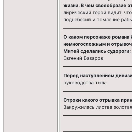
жизни. В чем своеобразие э
лирический герой видит, чт
поднебесий и томление рабьи
О каком персонаже романа И
немногосложным и отрывочны
Митей сделались судороги; и
Евгений Базаров
Перед наступлением дивизия
руководства тыла
Строки какого отрывка при
Закружилась листва золотая 