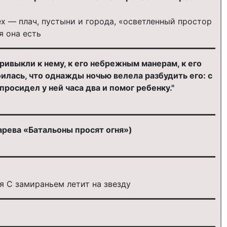
ех — плач, пустыни и города, «осветленный простор
я она есть
привыкли к нему, к его небрежным манерам, к его
илась, что однажды ночью велела разбудить его: с
росидел у ней часа два и помог ребенку."
арева «Батальоны просят огня»)
я С замираньем летит на звезду