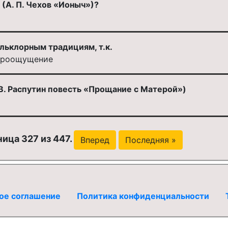
(А. П. Чехов «Ионыч»)?
льклорным традициям, т.к.
мироощущение
В. Распутин повесть «Прощание с Матерой»)
ица 327 из 447.
Вперед
Последняя »
ое соглашение
Политика конфиденциальности