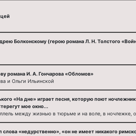
ицей
рею Болконскому (герою романа Л. Н. Толстого «Войн
у романа И. А. Гончарова «Обломов»
ва и Ольги Ильинской
ького «На дне» играет песня, которую поют ночлежник
терегут мое окно...
аллель между жизнью в тюрьме и на воле, в ночлежке,
л слова «недурственно», «он не имеет никакого римск