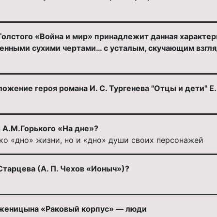
.Толстого «Война и мир» принадлежит данная характе
енными сухими чертами… с усталым, скучающим взгл
жение героя романа И. С. Тургенева "Отцы и дети" Е.
 А.М.Горького «На дне»?
ко «дно» жизни, но и «дно» души своих персонажей
Старцева (А. П. Чехов «Ионыч»)?
олженицына «Раковый корпус» — люди