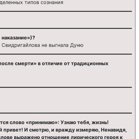
еделенных типов сознания
 наказание»)?
а Свидригайлова не выгнала Дуню
 после смерти» в отличие от традиционных
ится слово «принимаю»: Узнаю тебя, жизнь!
й привет! И смотрю, и вражду измеряю, Ненавидя,
м слове выражено отношение лирического героя к