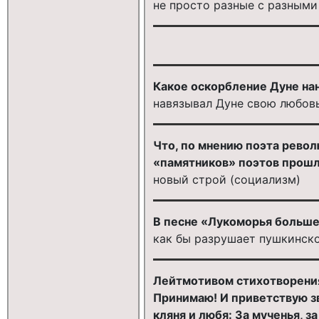
не просто разные с разными
Какое оскорбление Дуне на
навязывал Дуне свою любовь
Что, по мнению поэта револ
«памятников» поэтов прошл
новый строй (социализм)
В песне «Лукоморья больше
как бы разрушает пушкинск
Лейтмотивом стихотворения А
Принимаю! И приветствую зв
кляня и любя: За мученья, 