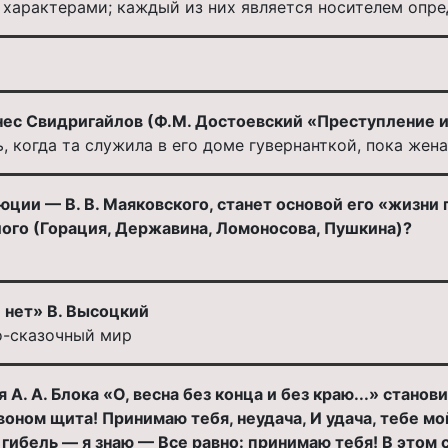
 характерами; каждый из них является носителем опр
нес Свидригайлов (Ф.М. Достоевский «Преступление и
, когда та служила в его доме гувернанткой, пока жен
юции — В. В. Маяковского, станет основой его «жизни
ого (Горация, Державина, Ломоносова, Пушкина)?
 нет» В. Высоцкий
о-сказочный мир
. А. Блока «О, весна без конца и без краю...» станов
оном щита! Принимаю тебя, неудача, И удача, тебе мо
за гибель — я знаю — Все равно: принимаю тебя! В это