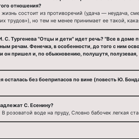
того отношения?
о жизнь состоит из противоречий (удача — неудача, см
х трудов»), но тем не менее принимает ее такой, кака
. С. Тургенева "Отцы и дети" идет речь? "Все в доме 
м речам. Фенечка, в особенности, до того с ним осво
 он пришел и, по обыкновению, полушутя, полузевая, п
 осталась без боеприпасов по вине (повесть Ю. Бонд
надлежат С. Есенину?
В розоватой воде на пруду, Словно бабочек легкая ста