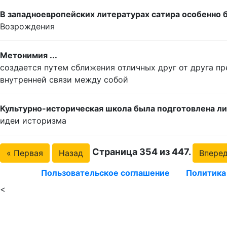
В западноевропейских литературах сатира особенно б
Возрождения
Метонимия ...
создается путем сближения отличных друг от друга п
внутренней связи между собой
Культурно-историческая школа была подготовлена лит
идеи историзма
Страница 354 из 447.
« Первая
Назад
Впере
Пользовательское соглашение
Политика
<