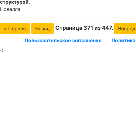
структурой.
Новелла
Страница 371 из 447.
« Первая
Назад
Вперед
Пользовательское соглашение
Политика
<