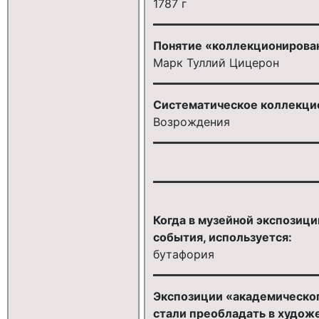
1787 г
Понятие «коллекционирован
Марк Туллий Цицерон
Систематическое коллекцио
Возрождения
Когда в музейной экспозиц
события, используется:
бутафория
Экспозиции «академическог
стали преобладать в худож