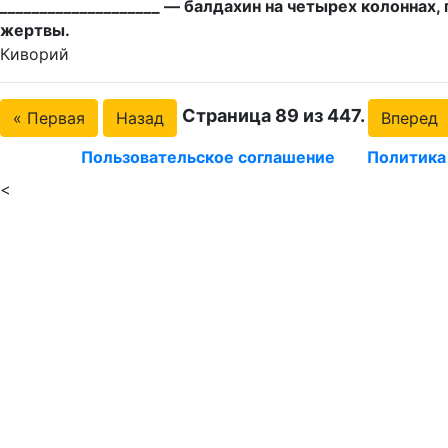
____________________ — балдахин на четырех колонна
жертвы.
Киворий
Страница 89 из 447.
« Первая
Назад
Вперед
Пользовательское соглашение
Политика
<