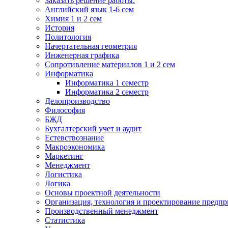
Заказать решение работы.
Английский язык 1-6 сем
Химия 1 и 2 сем
История
Политология
Начертательная геометрия
Инженерная графика
Сопротивление материалов 1 и 2 сем
Информатика
Информатика 1 семестр
Информатика 2 семестр
Делопроизводство
Философия
БЖД
Бухгалтерский учет и аудит
Естевствознание
Макроэкономика
Маркетинг
Менеджмент
Логистика
Логика
Основы проектной деятельности
Организация, технология и проектирование предпр
Производственный менеджмент
Статистика