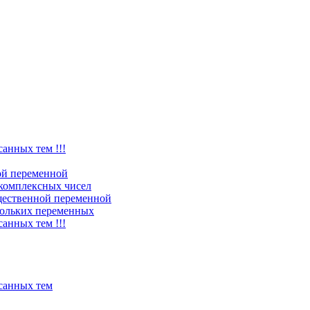
санных тем !!!
ой переменной
комплексных чисел
щественной переменной
ольких переменных
санных тем !!!
исанных тем