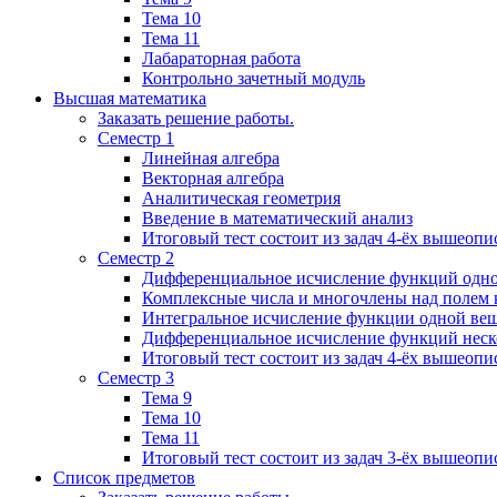
Тема 10
Тема 11
Лабараторная работа
Контрольно зачетный модуль
Высшая математика
Заказать решение работы.
Семестр 1
Линейная алгебра
Векторная алгебра
Аналитическая геометрия
Введение в математический анализ
Итоговый тест состоит из задач 4-ёх вышеопи
Семестр 2
Дифференциальное исчисление функций одн
Комплексные числа и многочлены над полем 
Интегральное исчисление функции одной ве
Дифференциальное исчисление функций неск
Итоговый тест состоит из задач 4-ёх вышеопи
Семестр 3
Тема 9
Тема 10
Тема 11
Итоговый тест состоит из задач 3-ёх вышеоп
Список предметов