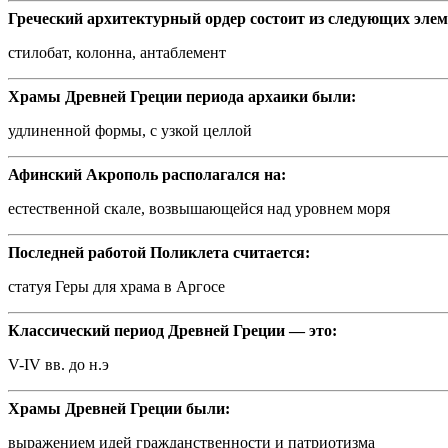
Греческий архитектурный ордер состоит из следующих эле
стилобат, колонна, антаблемент
Храмы Древней Греции периода архаики были:
удлиненной формы, с узкой целлой
Афинский Акрополь располагался на:
естественной скале, возвышающейся над уровнем моря
Последней работой Поликлета считается:
статуя Геры для храма в Аргосе
Классический период Древней Греции — это:
V-IV вв. до н.э
Храмы Древней Греции были:
выражением идей гражданственности и патриотизма