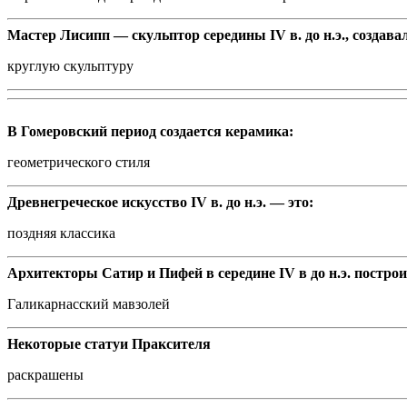
Мастер Лисипп — скульптор середины IV в. до н.э., создава
круглую скульптуру
В Гомеровский период создается керамика:
геометрического стиля
Древнегреческое искусство IV в. до н.э. — это:
поздняя классика
Архитекторы Сатир и Пифей в середине IV в до н.э. постро
Галикарнасский мавзолей
Некоторые статуи Праксителя
раскрашены