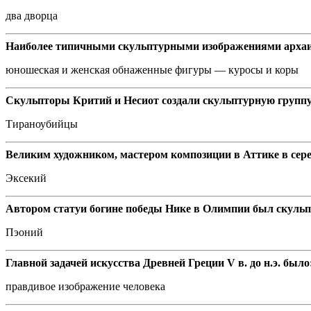
два дворца
Наиболее типичными скульптурными изображениями архаик
юношеская и женская обнаженные фигуры — куросы и коры
Скульпторы Критий и Несиот создали скульптурную групп
Тираноубийцы
Великим художником, мастером композиции в Аттике в середи
Эксекий
Автором статуи богине победы Нике в Олимпии был скуль
Пэоний
Главной задачей искусства Древней Греции V в. до н.э. было
правдивое изображение человека