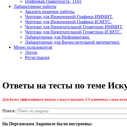
Цифровая грамотность, ТЦП
Лабараторные работы
Заказать решение работы.
Чертежи для Инженерной Графики ИММИТ.
Чертежи для Инженерной Графики ИЭИТС.
Чертежи для Начертательной Геометрии ИММИТ.
Чертежи для Начертательной Геометрии ИЭИТС.
Лабараторные для Информатики.
Лабараторные для Вычислительной математики.
Меню пользователя
Логин
Регистрация
Ответы на тесты по теме Иск
Для более эффективного поиска следует вводить 2-3 ключевых слова из во
Поиск:
На Пергамском Акрополе были построены: