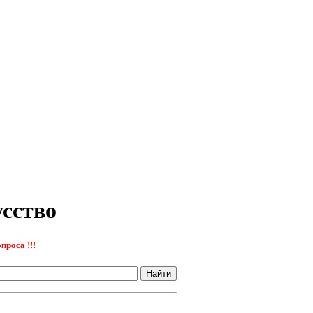
усство
проса !!!