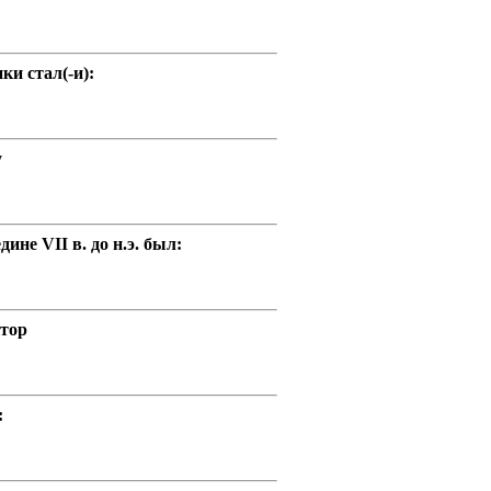
и стал(-и):
у
не VII в. до н.э. был:
птор
: