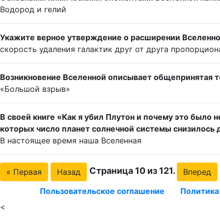
Водород и гелий
Укажите верное утверждение о расширении Вселенной
скорость удаления галактик друг от друга пропорцио
Возникновение Вселенной описывает общепринятая те
«Большой взрыв»
В своей книге «Как я убил Плутон и почему это было н
которых число планет солнечной системы снизилось 
В настоящее время наша Вселенная
Страница 10 из 121.
« Первая
Назад
Вперед
Пользовательское соглашение
Политика
<