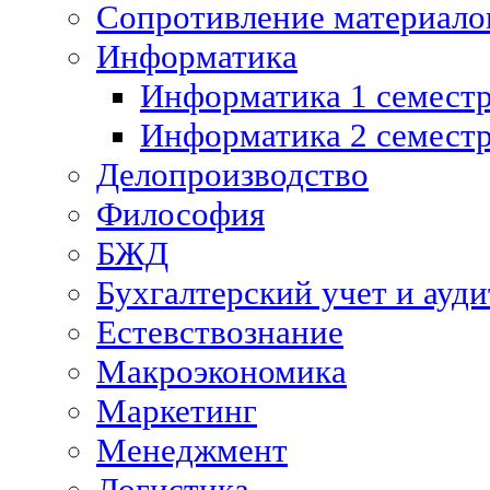
Сопротивление материалов
Информатика
Информатика 1 семест
Информатика 2 семест
Делопроизводство
Философия
БЖД
Бухгалтерский учет и ауди
Естевствознание
Макроэкономика
Маркетинг
Менеджмент
Логистика