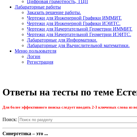
Цифровая грамотность, ТЦП
Лабараторные работы
Заказать решение работы.
Чертежи для Инженерной Графики ИММИТ.
Чертежи для Инженерной Графики ИЭИТС.
Чертежи для Начертательной Геометрии ИММИТ.
Чертежи для Начертательной Геометрии ИЭИТС.
Лабараторные для Информатики.
Лабараторные для Вычислительной математики.
Меню пользователя
Логин
Регистрация
Ответы на тесты по теме Ест
Для более эффективного поиска следует вводить 2-3 ключевых слова из во
Поиск:
Синергетика – это ...