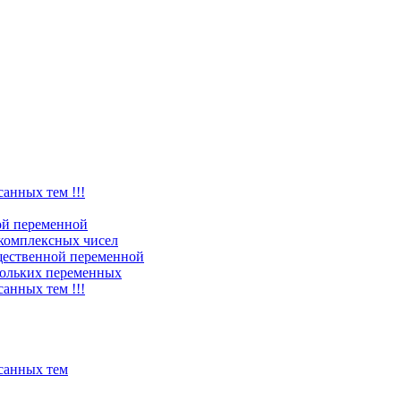
санных тем !!!
ой переменной
комплексных чисел
щественной переменной
ольких переменных
санных тем !!!
исанных тем