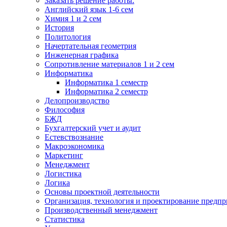
Заказать решение работы.
Английский язык 1-6 сем
Химия 1 и 2 сем
История
Политология
Начертательная геометрия
Инженерная графика
Сопротивление материалов 1 и 2 сем
Информатика
Информатика 1 семестр
Информатика 2 семестр
Делопроизводство
Философия
БЖД
Бухгалтерский учет и аудит
Естевствознание
Макроэкономика
Маркетинг
Менеджмент
Логистика
Логика
Основы проектной деятельности
Организация, технология и проектирование предпр
Производственный менеджмент
Статистика