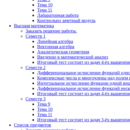
Тема 10
Тема 11
Лабараторная работа
Контрольно зачетный модуль
Высшая математика
Заказать решение работы.
Семестр 1
Линейная алгебра
Векторная алгебра
Аналитическая геометрия
Введение в математический анализ
Итоговый тест состоит из задач 4-ёх вышеопи
Семестр 2
Дифференциальное исчисление функций одн
Комплексные числа и многочлены над полем 
Интегральное исчисление функции одной ве
Дифференциальное исчисление функций неск
Итоговый тест состоит из задач 4-ёх вышеопи
Семестр 3
Тема 9
Тема 10
Тема 11
Итоговый тест состоит из задач 3-ёх вышеоп
Список предметов