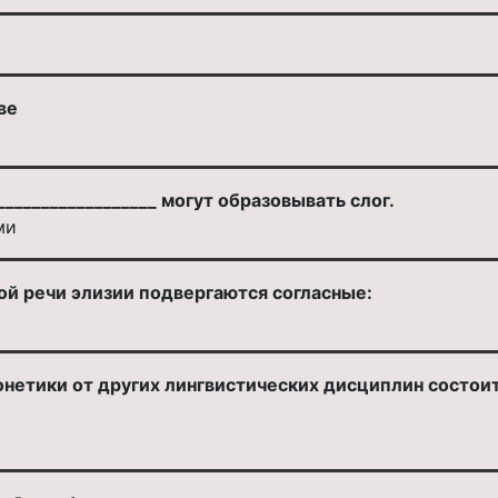
ве
с __________________ могут образовывать слог.
ми
ой речи элизии подвергаются согласные:
етики от других лингвистических дисциплин состоит 