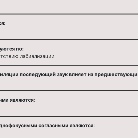
ся:
уются по:
утствию лабиализации
симиляции последующий звук влияет на предшествующи
ыми являются:
днофокусными согласными являются: