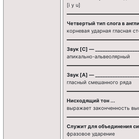
[i у u]
Четвертый тип слога в англи
корневая ударная гласная ст
Звук [C] — __________________
апикально-альвеолярный
Звук [A] — __________________
гласный смешанного ряда
Нисходящий тон ...
выражает законченность выс
Служит для объединения си
фразовое ударение