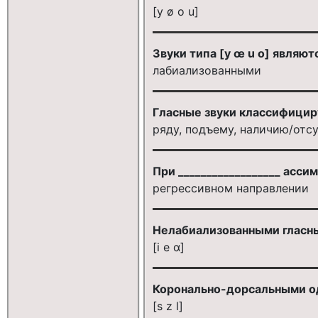
[у ø о u]
Звуки типа [у œ u о] являют
лабиализованными
Гласные звуки классифицир
ряду, подъему, наличию/отс
При __________________ ас
регрессивном направлении
Нелабиализованными гласн
[i e α]
Коронально-дорсальными о
[s z l]