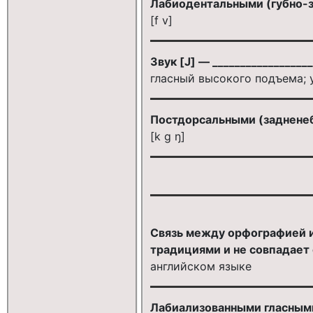
Лабиодентальными (губно-
[f v]
Звук [J] — __________________
гласный высокого подъема; 
Постдорсальными (заднене
[k g ŋ]
Связь между орфографией и
традициями и не совпадает
английском языке
Лабиализованными гласным