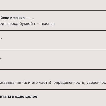
йском языке — ...
оит перед буквой r + гласная
.
.
казывания (или его части), определенность, увереннос
нтагм в одно целое