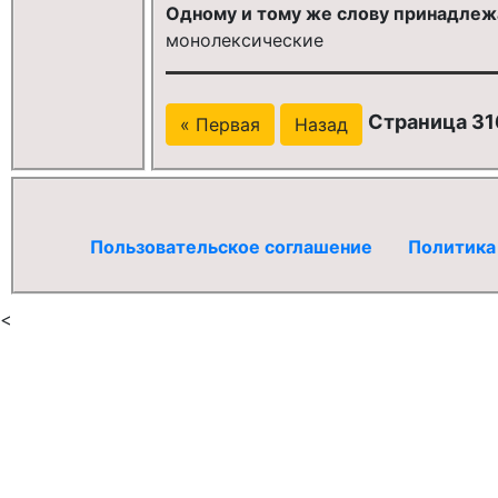
Одному и тому же слову принадлежат
монолексические
Страница 316
« Первая
Назад
Пользовательское соглашение
Политика
<