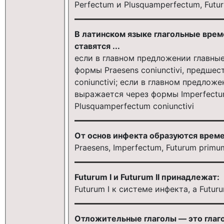
Perfectum и Plusquamperfectum, Futu
В латинском языке глагольные врем
ставятся ...
если в главном предложении главны
формы Praesens сoniunctivi, предше
сoniunctivi; если в главном предло
выражается через формы Imperfectu
Plusquamperfectum сoniunctivi
От основ инфекта образуются време
Praesens, Imperfectum, Futurum primu
Futurum I и Futurum II принадлежат:
Futurum I к системе инфекта, а Futur
Отложительные глаголы — это глаг