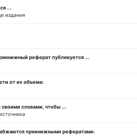
я ...
це издания
икнижный реферат публикуется ...
ти от их объема:
своими словами, чтобы ...
источника
 снабжаются прикнижными рефератами.