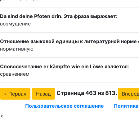
Da sind deine Pfoten drin. Эта фраза выражает:
возмущение
Отношение языковой единицы к литературной норме 
нормативную
Словосочетание er kämpfte wie ein Löwe является:
сравнением
Страница 463 из 813.
« Первая
Назад
Впере
Пользовательское соглашение
Политика
<