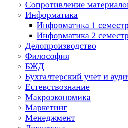
Сопротивление материалов
Информатика
Информатика 1 семест
Информатика 2 семест
Делопроизводство
Философия
БЖД
Бухгалтерский учет и ауди
Естевствознание
Макроэкономика
Маркетинг
Менеджмент
Логистика