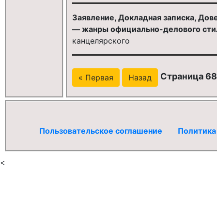
Заявление, Докладная записка, Дове
— жанры официально-делового стиля
канцелярского
Страница 68
« Первая
Назад
Пользовательское соглашение
Политика
<