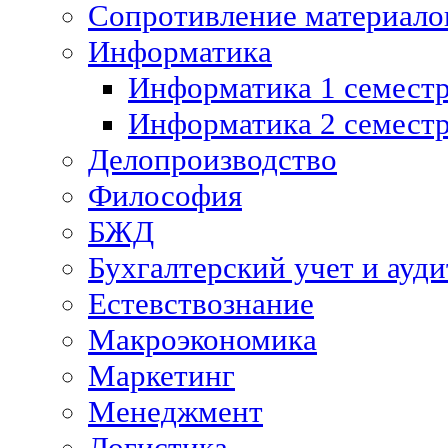
Сопротивление материалов
Информатика
Информатика 1 семест
Информатика 2 семест
Делопроизводство
Философия
БЖД
Бухгалтерский учет и ауди
Естевствознание
Макроэкономика
Маркетинг
Менеджмент
Логистика