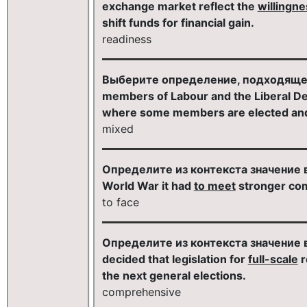
exchange market reflect the
willingne
shift funds for financial gain.
readiness
Выберите определение, подходящее 
members of Labour and the Liberal D
where some members are elected and
mixed
Определите из контекста значение вы
World War it had
to meet
stronger com
to face
Определите из контекста значение вы
decided that legislation for
full-scale
r
the next general elections.
comprehensive