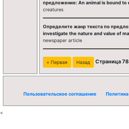
предложение: An animal is bound to d
creatures
Определите жанр текста по предложен
investigate the nature and value of ma
newspaper article
Страница 78
« Первая
Назад
Пользовательское соглашение
Политика
<