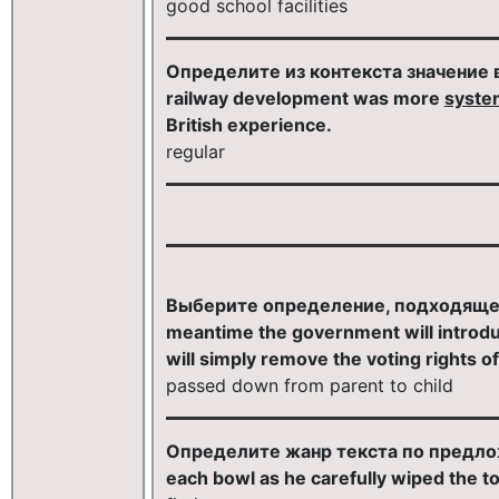
good school facilities
Определите из контекста значение в
railway development was more
syste
British experience.
regular
Выберите определение, подходящее 
meantime the government will introduc
will simply remove the voting rights o
passed down from parent to child
Определите жанр текста по предложе
each bowl as he carefully wiped the 