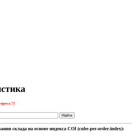
истика
проса !!!
ия склада на основе индекса COI (cube-per-order-index):