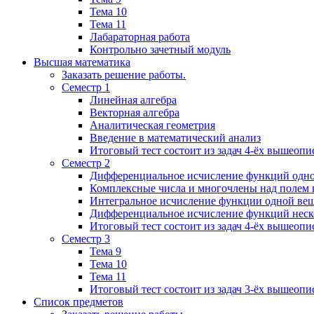
Тема 10
Тема 11
Лабараторная работа
Контрольно зачетный модуль
Высшая математика
Заказать решение работы.
Семестр 1
Линейная алгебра
Векторная алгебра
Аналитическая геометрия
Введение в математический анализ
Итоговый тест состоит из задач 4-ёх вышеопи
Семестр 2
Дифференциальное исчисление функций одн
Комплексные числа и многочлены над полем 
Интегральное исчисление функции одной ве
Дифференциальное исчисление функций неск
Итоговый тест состоит из задач 4-ёх вышеопи
Семестр 3
Тема 9
Тема 10
Тема 11
Итоговый тест состоит из задач 3-ёх вышеоп
Список предметов