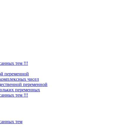
санных тем !!!
ой переменной
комплексных чисел
щественной переменной
ольких переменных
санных тем !!!
исанных тем