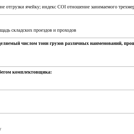
е отгрузки ячейку; индекс COI отношение занимаемого трехмерн
щадь складских проездов и проходов
деляемый числом тонн грузов различных наименований, про
бегом комплектовщика:
у