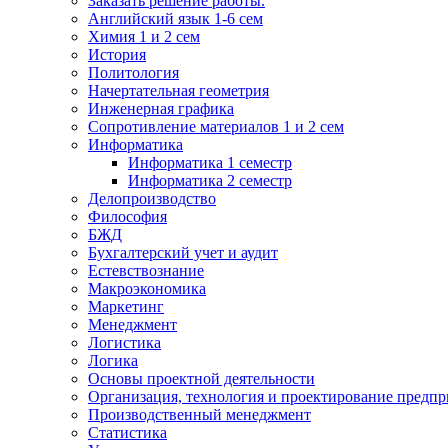
Заказать решение работы.
Английский язык 1-6 сем
Химия 1 и 2 сем
История
Политология
Начертательная геометрия
Инженерная графика
Сопротивление материалов 1 и 2 сем
Информатика
Информатика 1 семестр
Информатика 2 семестр
Делопроизводство
Философия
БЖД
Бухгалтерский учет и аудит
Естевствознание
Макроэкономика
Маркетинг
Менеджмент
Логистика
Логика
Основы проектной деятельности
Организация, технология и проектирование предпр
Производственный менеджмент
Статистика