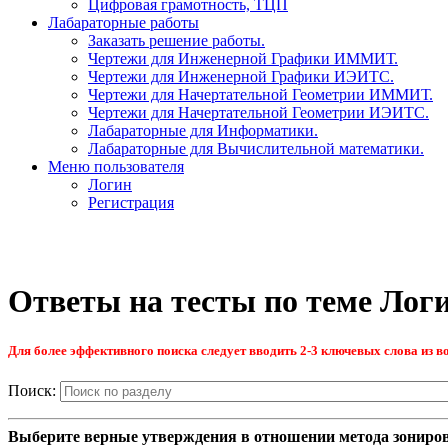
Цифровая грамотность, ТЦП
Лабараторные работы
Заказать решение работы.
Чертежи для Инженерной Графики ИММИТ.
Чертежи для Инженерной Графики ИЭИТС.
Чертежи для Начертательной Геометрии ИММИТ.
Чертежи для Начертательной Геометрии ИЭИТС.
Лабараторные для Информатики.
Лабараторные для Вычислительной математики.
Меню пользователя
Логин
Регистрация
Ответы на тесты по теме Лог
Для более эффективного поиска следует вводить 2-3 ключевых слова из во
Поиск:
Выберите верные утверждения в отношении метода зонирован